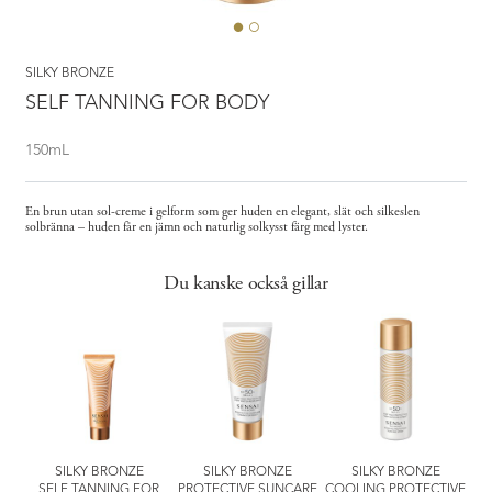
SILKY BRONZE
SELF TANNING FOR BODY
150mL
En brun utan sol-creme i gelform som ger huden en elegant, slät och silkeslen
solbränna – huden får en jämn och naturlig solkysst färg med lyster.
Du kanske också gillar
r
SILKY BRONZE
SILKY BRONZE
SILKY BRONZE
IER
SELF TANNING FOR
PROTECTIVE SUNCARE
COOLING PROTECTIVE
SI