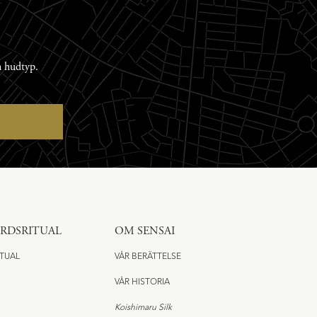
n hudtyp.
ÅRDSRITUAL
OM SENSAI
ITUAL
VÅR BERÄTTELSE
VÅR HISTORIA
Koishimaru Silk