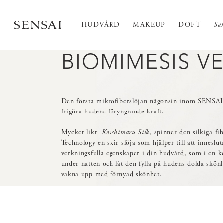
HUDVÅRD
MAKEUP
DOFT
Sa
BIOMIMESIS VE
Den första mikrofiberslöjan någonsin inom SENSAI 
frigöra hudens föryngrande kraft.​
Mycket likt
Koishimaru Silk
, spinner den silkiga fi
Technology en skir slöja som hjälper till att inneslu
verkningsfulla egenskaper i din hudvård, som i en 
under natten och låt den fylla på hudens dolda skön
vakna upp med förnyad skönhet.