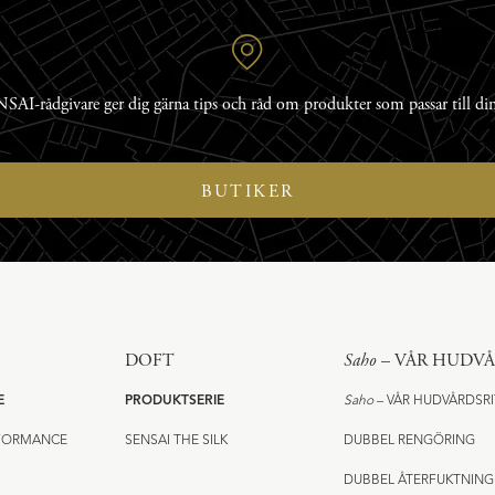
SAI-rådgivare ger dig gärna tips och råd om produkter som passar till di
BUTIKER
DOFT
Saho
– VÅR HUDV
E
PRODUKTSERIE
Saho
– VÅR HUDVÅRDSR
RFORMANCE
SENSAI THE SILK
DUBBEL RENGÖRING
DUBBEL ÅTERFUKTNING