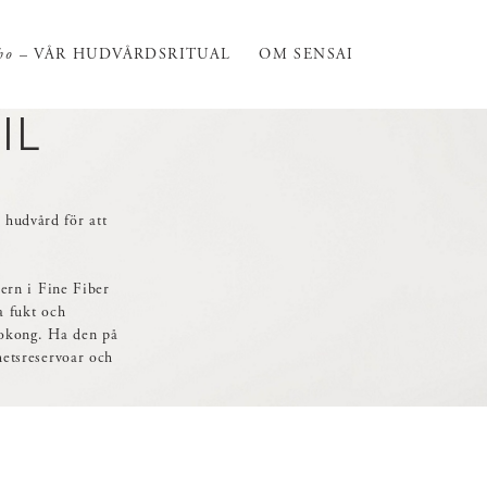
ho
– VÅR HUDVÅRDSRITUAL
OM SENSAI
IL
hudvård för att
bern i Fine Fiber
ta fukt och
kokong. Ha den på
hetsreservoar och