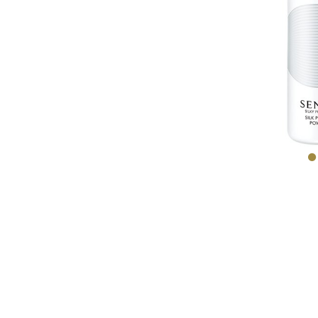
ABSO
MICR
TR