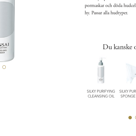
pormaskar och döda hudcell
hy. Passar alla hudtyper.
Du kanske o
LUTE SILK
ABSOLUTE SILK
EXPERT produkter
SILKY PURIFYING
SILKY PU
O MOUSSE
CREAM
COMFORTING
CLEANSING OIL
SPONGE 
EATMENT
BARRIER MASK