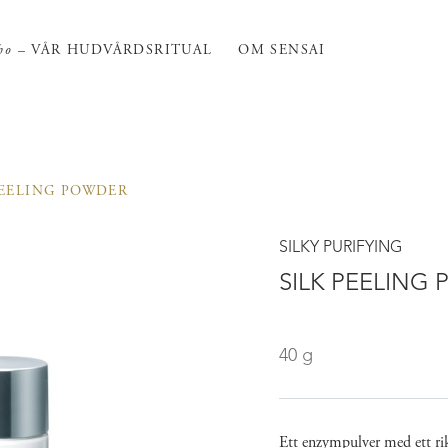
ho
– VÅR HUDVÅRDSRITUAL
OM SENSAI
PEELING POWDER
SILKY PURIFYING
SILK PEELING
40 g
Ett enzympulver med ett ri