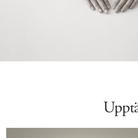
Upptä