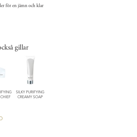
er för en jämn och klar
ckså gillar
RIFYING
SILKY PURIFYING
ABSOLUTE SILK
ABSOLUTE SILK
EXPERT produ
CHIEF
CREAMY SOAP
MICRO MOUSSE
CREAM
COMFORTI
TREATMENT
BARRIER MA