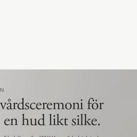
N.
vårdsceremoni för
n hud likt silke.