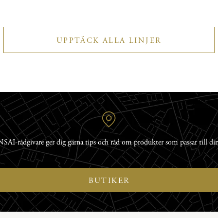
UPPTÄCK ALLA LINJER
SAI-rådgivare ger dig gärna tips och råd om produkter som passar till di
BUTIKER