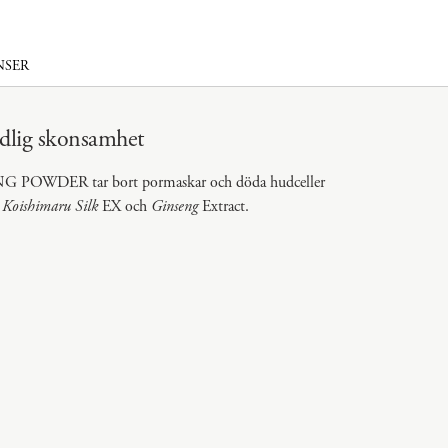
NSER
ndlig skonsamhet
NG POWDER tar bort pormaskar och döda hudceller
r
Koishimaru Silk
EX och
Ginseng
Extract.