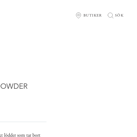
BUTIKER
SÖK
 POWDER
kt lödder som tar bort