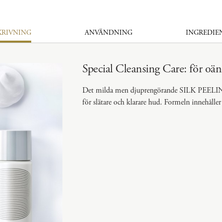
KRIVNING
ANVÄNDNING
INGREDIE
Special Cleansing Care: för oä
Det milda men djuprengörande SILK PEELI
för slätare och klarare hud. Formeln innehålle