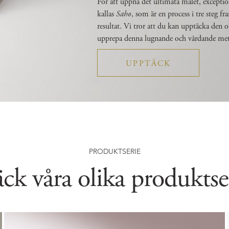
För att uppnå det ultimata målet, except
kallas
Saho
, som är en process i tre steg f
resultat.
Vi tror att du kan upptäcka den o
upprepa denna lugnande och vårdande met
UPPTÄCK
PRODUKTSERIE
ck våra olika produkt