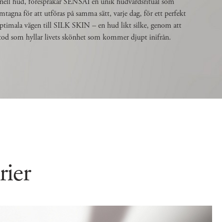
ionell hud, förespråkar SENSAI en unik hudvårdsritual som
ramtagna för att utföras på samma sätt, varje dag, för ett perfekt
ptimala vägen till SILK SKIN – en hud likt silke, genom att
od som hyllar livets skönhet som kommer djupt inifrån.
serier