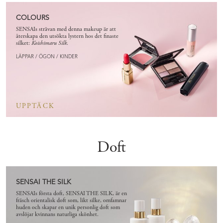
COLOURS
SENSAIs strävan med denna makeup är att
återskapa den utsökta lystern hos det finaste
silket:
Koishimaru Silk
.
LÄPPAR / ÖGON / KINDER
UPPTÄCK
Doft
SENSAI THE SILK
SENSAIs första doft, SENSAI THE SILK, är en
fräsch orientalisk doft som, likt silke, omfamnar
huden och skapar en unik personlig doft som
avslöjar kvinnans naturliga skönhet.