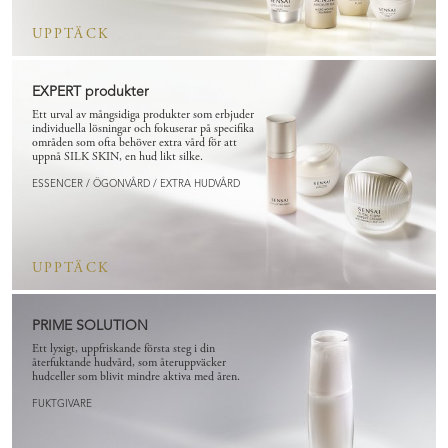
UPPTÄCK
EXPERT produkter
Ett urval av mångsidiga produkter som erbjuder
individuella lösningar och fokuserar på specifika
områden som ofta behöver extra vård för att
uppnå SILK SKIN, en hud likt silke.
ESSENCER / ÖGONVÅRD / EXTRA HUDVÅRD
UPPTÄCK
PRIME SOLUTION
Ett lyxigt, uppfriskande första steg i din
återfuktande hudvård, som återuppväcker
hudceller som blivit mindre aktiva med åren.
FUKTGIVARE