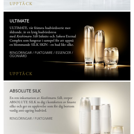
UPPTÄCK
ULTIMATE
ULTIMATE, vår främsta hudvårdsserie mot
åldrande, är en lyxig hudvårdsresa
med
Koishimaru Silk
Infinite och
Sakura
Eternal
Complex som fungerar i samspel för att uppnå
en blommande SILK SKIN - en hud likt silke.
RENGÖRINGAR / FUKTGIVARE / ESSENCER /
ÖGONVÅRD
UPPTÄCK
ABSOLUTE SILK
En ren inkarnation av
Koishimaru Silk
, sveper
ABSOLUTE SILK in dig i komforten av finaste
silke och ger en upplevelse som för dig bortom
vanlig anti-ageing hudvård.
RENGÖRINGAR / FUKTGIVARE