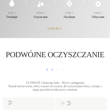
ETAP 1
ETAP 2
ETAP 1
ETAP 2
Demakijaż
Oczyszczanie
Nawilżanie
Odżywianie
ODKRYJ
PODWÓJNE OCZYSZCZANIE
ULTIMATE Cleansing
Saho
- Mycie i pielęgnacja
Rytuał mycia twarzy, który wynosi na wyżyny akt oczyszczania skóry, czyniąc z
niego prawdziwie luksusowy moment.