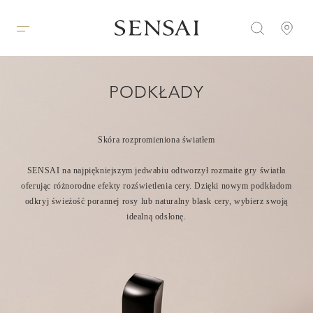
PODKŁADY
Skóra rozpromieniona światłem
SENSAI na najpiękniejszym jedwabiu odtworzył rozmaite gry światła
oferując różnorodne efekty rozświetlenia cery. Dzięki nowym podkładom
odkryj świeżość porannej rosy lub naturalny blask cery, wybierz swoją
idealną odsłonę.