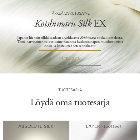
TÄRKEÄ VAIKUTUSAINE
Koishimaru Silk
EX
Japanin hienoin silkki saadaan arvokkaasta
Koishimaru
-toukan kotelosta.
Tämä harvinainen vaikutusaine parantaa hyaluronihapon muodostumista
ihossa ja kosteuttaa sen tehokkaasti.
TUTUSTU
TUOTESARJA
Löydä oma tuotesarja
ABSOLUTE SILK
EXPERT-tuotteet