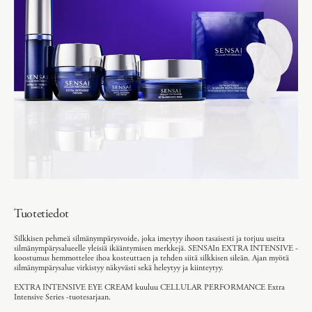
Tuotetiedot
Silkkisen pehmeä silmänympärysvoide, joka imeytyy ihoon tasaisesti ja torjuu useita
silmänympärysalueelle yleisiä ikääntymisen merkkejä. SENSAIn EXTRA INTENSIVE -
koostumus hemmottelee ihoa kosteuttaen ja tehden siitä silkkisen sileän. Ajan myötä
silmänympärysalue virkistyy näkyvästi sekä heleytyy ja kiinteytyy.
EXTRA INTENSIVE EYE CREAM kuuluu CELLULAR PERFORMANCE Extra
Intensive Series -tuotesarjaan.