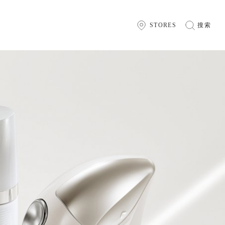
STORES
搜索