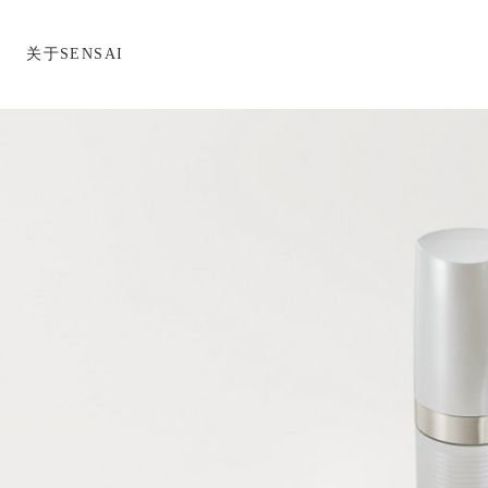
关于SENSAI