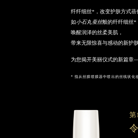
纤纤细丝*，改变护肤方式蓓
如
小石丸蚕丝
般的纤纤细丝
唤醒润泽的丝柔美肌，
带来无限惊喜与感动的新护
为您揭开美丽仪式的新篇章
*
指从丝膜喷膜器中喷出的丝线状化
第