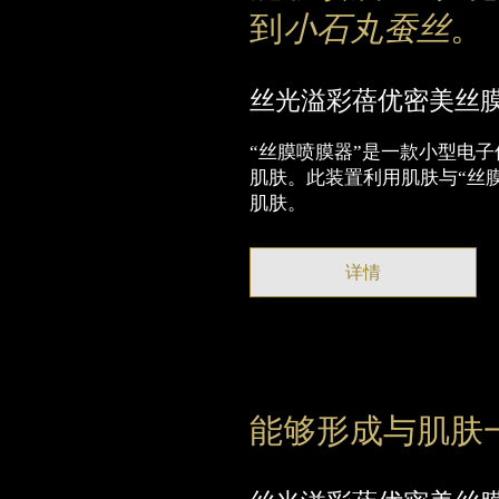
到
小石丸蚕丝
。
丝光溢彩蓓优密美丝
“丝膜喷膜器”是一款小型电
肌肤。此装置利用肌肤与“丝
肌肤。
详情
能够形成与肌肤