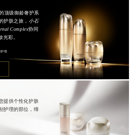
凡响的顶级御龄奢护系
的护肤之旅，
小石
nal Complex
协同
放光彩。
部护理
您提供个性化护肤
别护理的部位，缔