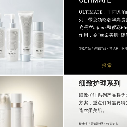
ULTIMATE
ULTIMATE，非同
列，带您领略奢华高贵
丸蚕丝Infinite
和
樱花Eter
作用，令“丝柔美肌”绽
卸妆产品 / 保湿产品 / 精华液 / 眼
探索
细致护理系列
细致护理系列产品将为
方案，重点针对需要特
造丝柔美肌。
精华液 / 眼部护理 / 特殊护肤