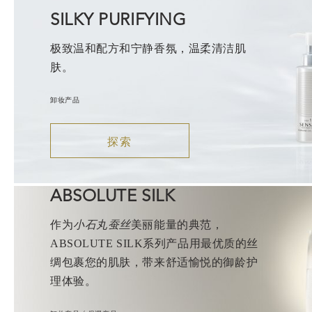
SILKY PURIFYING
极致温和配方和宁静香氛，温柔清洁肌
肤。
卸妆产品
探索
ABSOLUTE SILK
作为
小石丸蚕丝
美丽能量的典范，
ABSOLUTE SILK系列产品用最优质的丝
绸包裹您的肌肤，带来舒适愉悦的御龄护
理体验。