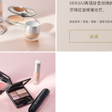
SENSAI再现珍贵丝
尽情绽放璀璨光芒。
底妆系列 / 粉底 / 散粉 / 遮瑕与高
探索