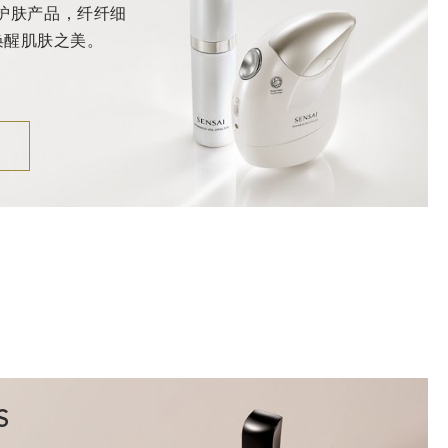
I护肤产品，纤纤细
唤醒肌肤之美。
S