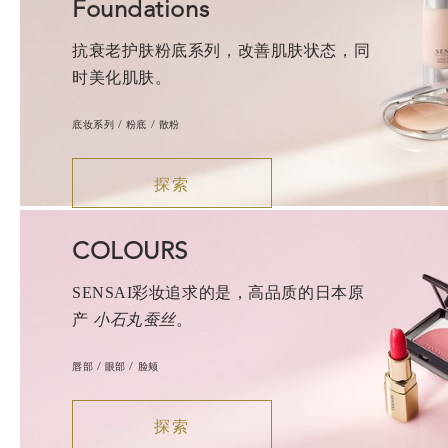
Foundations
抗衰老护肤粉底系列，改善肌肤状态，同
时美化肌肤。
底妆系列 / 粉底 / 散粉
探索
COLOURS
SENSAI彩妆追求的是，高品质的日本原
产
小石丸蚕丝
。
唇部 / 眼部 / 脸颊
探索