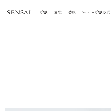
护肤
彩妆
香氛
Saho
– 护肤仪式