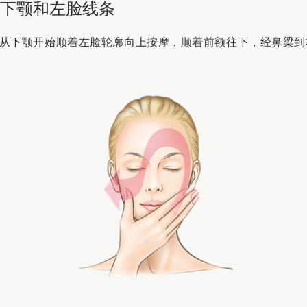
：下颚和左脸线条
从下颚开始顺着左脸轮廓向上按摩，顺着前额往下，经鼻梁到