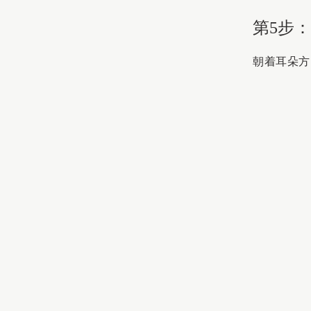
第5步
朝着耳朵方