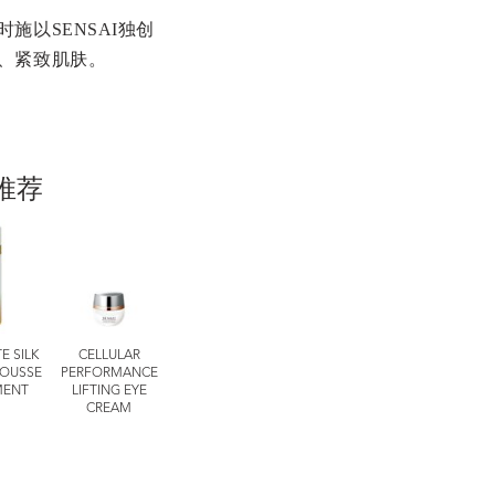
施以SENSAI独创
、紧致肌肤。
推荐
E SILK
CELLULAR
CELLULAR
细致护理系列
细致护理系
OUSSE
PERFORMANCE
PERFORMANCE
DUAL ESSENCE
TOTAL LIP
MENT
LIFTING EYE
EXTRA INTENSIVE
TREATMEN
CREAM
10 MINUTE
STICK
REVITALISING
PADS