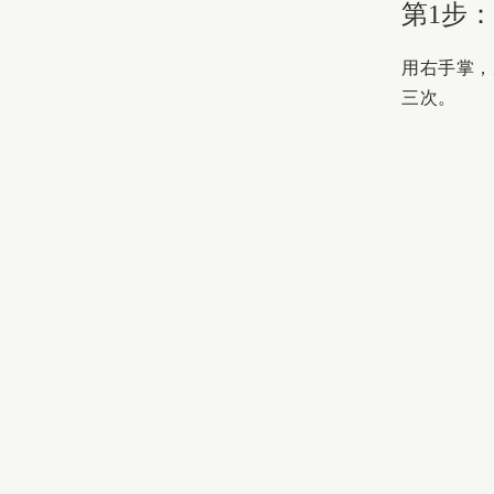
第1步
用右手掌，
三次。