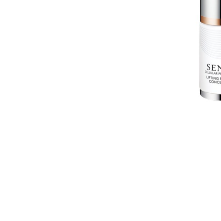
CE
PERF
EXTRA
10
REVI