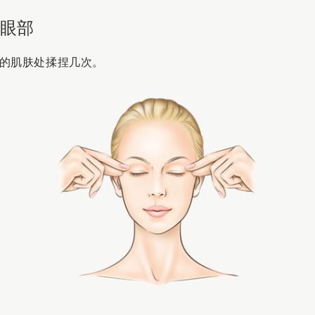
：眼部
的肌肤处揉捏几次。