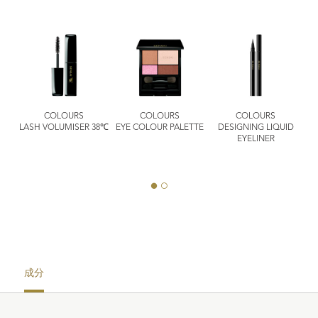
G
COLOURS
COLOURS
COLOURS
P
LASH VOLUMISER 38℃
EYE COLOUR PALETTE
DESIGNING LIQUID
E &
EYELINER
成分