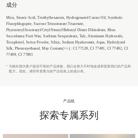
成分
Mica, Stearic Acid, Triethylhexanoin, Hydrogenated Castor Oil, Synthetic
Fluorphlogopite, Sucrose Tetrastearate Triacetate,
Phytosteryl/Isostearyl/Cetyl/Stearyl/Behenyl Dimer Dilinoleate, Rhus
Succedanea Fruit Wax, Sorbitan Sesquioleate, Talc, Aluminum Hydroxide,
Tocopherol, Serica Powder, Silica, Sodium Hyaluronate, Aqua, Hydrolyzed
Silk, Phenoxyethanol, May Contain(+/-) : CI 77120, CI 77491, CI 77492, CI
77499, CI 77891
为能长期为客户提供可靠的产品体验，我们会努力不时地改进和更新我们的产品和
*
配方。因此，请经常查看当前产品包装上的成分表。
产品线
探索专属系列