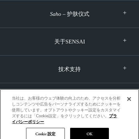
Saho
– 护肤仪式
关于SENSAI
技术支持
当社は、お客様のウェブ体験の向上のため、アクセスを分析
しコンテンツや広告をパーソナライズするためにクッキーを
使用しています。オプトアウトやクッキー設定をカスタマイ
ズするには「Cookie設定」をクリックしてください。
プラ
国际的| 简体中文
イバシーポリシー
Cookie 設定
OK
Copyright © SENSAI All Rights Reserved.
|
隐私政策
|
使用条款和条件