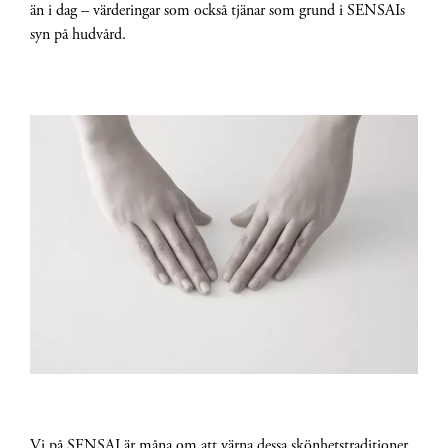
än i dag – värderingar som också tjänar som grund i SENSAIs
syn på hudvård.
Vi på SENSAI är måna om att värna dessa skönhetstraditioner.