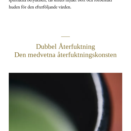
spirituella betydelsen, tas smuts mjukt bort och förbereder
huden för den efterföljande vården.
Dubbel Återfuktning
Den medvetna återfuktningskonsten