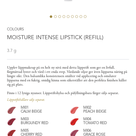
COLOURS
MOISTURE INTENSE LIPSTICK (REFILL)
3.7 g
Upplev läppmakeup på en helt ny nivå med detta läppstift som ger en livfull,
färgmättad lyster och vård i ett enda svep. Vårdande oljor ger även läpparna näring på
längre sikt. Den balsamlika konsistensen smälter vid applicering och omsluter
läpparna med en fuktig, smidig hinna som säkerställer att den perfekta finishen håller
sig på plats.
Finns i 12 lyxiga nyanser. Läppstiftshylsa och påfyllningsbara färger säljs separat.
Läppstiftshållare säljs separat.
MI01
MI02
CALM BEIGE
PEACH BEIGE
MI03
MI04
BURGUNDY RED
TOMATO RED
MI05
MI06
CHERRY RED
GRACE ROSE