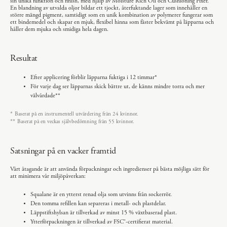
sin unika funktion och finish, med hjälp av Moisture Rich Oil och Cushioning Fixer.
En blandning av utvalda oljor bildar ett tjockt, återfuktande lager som innehåller en
större mängd pigment, samtidigt som en unik kombination av polymerer fungerar som
ett bindemedel och skapar en mjuk, flexibel hinna som fäster bekvämt på läpparna och
håller dem mjuka och smidiga hela dagen.
Resultat
Efter applicering förblir läpparna fuktiga i 12 timmar*
För varje dag ser läpparnas skick bättre ut, de känns mindre torra och mer
välvårdade**
Baserat på en instrumentell utvärdering från 24 kvinnor.
*
Baserat på en veckas självbedömning från 55 kvinnor.
**
Satsningar på en vacker framtid
Vårt åtagande är att använda förpackningar och ingredienser på bästa möjliga sätt för
att minimera vår miljöpåverkan:
Squalane är en ytterst renad olja som utvinns från sockerrör.
Den tomma refillen kan separeras i metall- och plastdelar.
Läppstiftshylsan är tillverkad av minst 15 % växtbaserad plast.
Ytterförpackningen är tillverkad av FSC®-certifierat material.