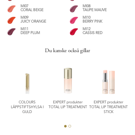
MI07
MI08
CORAL BEIGE
TAUPE MAUVE
MI09
MI10
JUICY ORANGE
BERRY PINK
MI11
MI12
DEEP PLUM
CASSIS RED
Du kanske också gillar
COLOURS
EXPERT produkter
EXPERT produkter
W
LÄPPSTIFTSHYLSA I
TOTAL LIP TREATMENT
TOTAL LIP TREATMENT
GULD
STICK