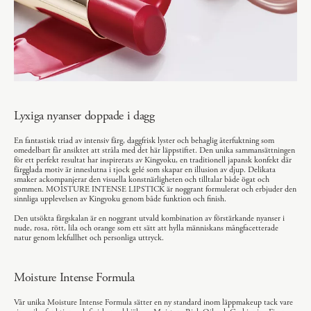
Lyxiga nyanser doppade i dagg
En fantastisk triad av intensiv färg, daggfrisk lyster och behaglig återfuktning som
omedelbart får ansiktet att stråla med det här läppstiftet. Den unika sammansättningen
för ett perfekt resultat har inspirerats av Kingyoku, en traditionell japansk konfekt där
färgglada motiv är inneslutna i tjock gelé som skapar en illusion av djup. Delikata
smaker ackompanjerar den visuella konstnärligheten och tilltalar både ögat och
gommen. MOISTURE INTENSE LIPSTICK är noggrant formulerat och erbjuder den
sinnliga upplevelsen av Kingyoku genom både funktion och finish.
Den utsökta färgskalan är en noggrant utvald kombination av förstärkande nyanser i
nude, rosa, rött, lila och orange som ett sätt att hylla människans mångfacetterade
natur genom lekfullhet och personliga uttryck.
Moisture Intense Formula
Vår unika Moisture Intense Formula sätter en ny standard inom läppmakeup tack vare