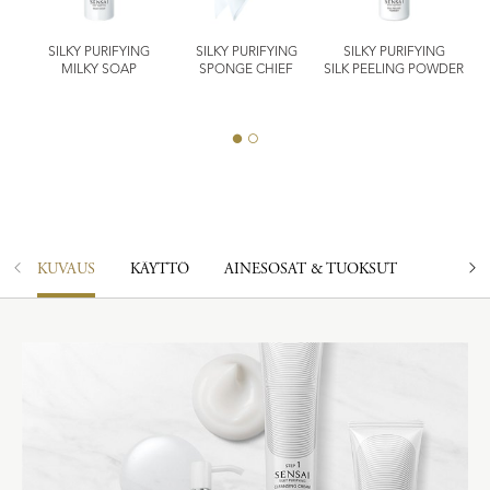
SILKY PURIFYING
SILKY PURIFYING
SILKY PURIFYING
IER
MILKY SOAP
SPONGE CHIEF
SILK PEELING POWDER
KUVAUS
KÄYTTÖ
AINESOSAT & TUOKSUT