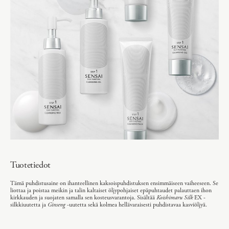
Tuotetiedot
Tämä puhdistusaine on ihanteellinen kaksoispuhdistuksen ensimmäiseen vaiheeseen. Se
liottaa ja poistaa meikin ja talin kaltaiset öljypohjaiset epäpuhtaudet palauttaen ihon
kirkkauden ja suojaten samalla sen kosteusvarantoja. Sisältää
Koishimaru Silk
EX -
silkkiuutetta ja
Ginseng
-uutetta sekä kolmea hellävaraisesti puhdistavaa kasviöljyä.