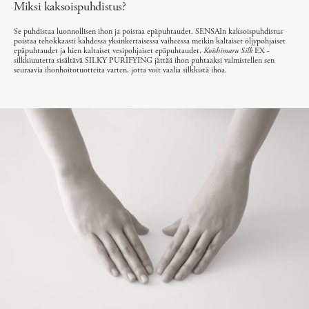
Miksi kaksoispuhdistus?
Se puhdistaa luonnollisen ihon ja poistaa epäpuhtaudet. SENSAIn kaksoispuhdistus
poistaa tehokkaasti kahdessa yksinkertaisessa vaiheessa meikin kaltaiset öljypohjaiset
epäpuhtaudet ja hien kaltaiset vesipohjaiset epäpuhtaudet.
Koishimaru Silk
EX -
silkkiuutetta sisältävä SILKY PURIFYING jättää ihon puhtaaksi valmistellen sen
seuraavia ihonhoitotuotteita varten, jotta voit vaalia silkkistä ihoa.