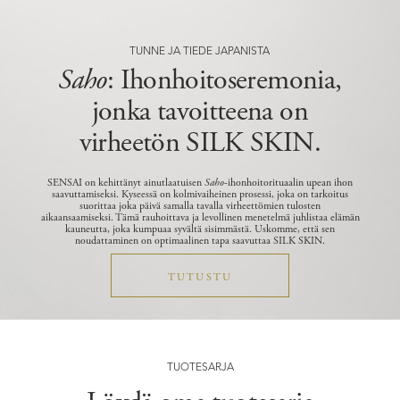
TUNNE JA TIEDE JAPANISTA
Saho
: Ihonhoitoseremonia,
jonka tavoitteena on
virheetön SILK SKIN.
SENSAI on kehittänyt ainutlaatuisen
Saho
-ihonhoitorituaalin upean ihon
saavuttamiseksi. Kyseessä on kolmivaiheinen prosessi, joka on tarkoitus
suorittaa joka päivä samalla tavalla virheettömien tulosten
aikaansaamiseksi.
Tämä rauhoittava ja levollinen menetelmä juhlistaa elämän
kauneutta, joka kumpuaa syvältä sisimmästä. Uskomme, että sen
noudattaminen on optimaalinen tapa saavuttaa SILK SKIN.
TUTUSTU
TUOTESARJA