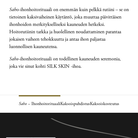
Sah
o-ihonhoitorituaali on enemmän kuin pelkkä rutiini – se on
tietoinen kaksivaiheinen käytäntö, joka muuttaa päivittäisen
ihonhoidon merkitykselliseksi kauneuden hetkeksi.
Hoitorutiinin tarkka ja huolellinen noudattaminen parantaa
jokaisen vaiheen tehokkuutta ja antaa ihon paljastaa
luonnollisen kauneutensa.
Saho
-ihonhoitorituaali on todellinen kauneuden seremonia,
joka vie sinut kohti SILK SKIN -ihoa.
Saho
– Ihonhoitorituaali
Kaksoispuhdistus
Kaksoiskosteutus