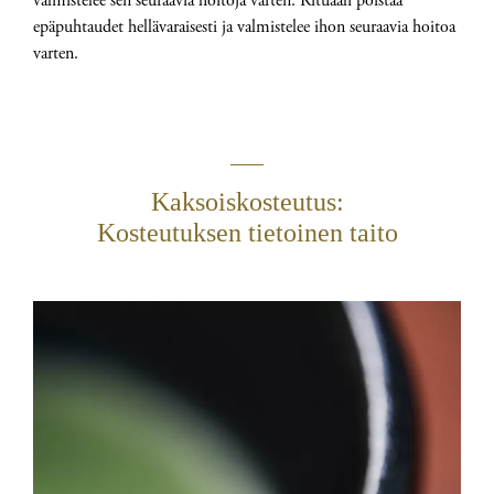
valmistelee sen seuraavia hoitoja varten. Rituaali poistaa
epäpuhtaudet hellävaraisesti ja valmistelee ihon seuraavia hoitoa
varten.
Kaksoiskosteutus:
Kosteutuksen tietoinen taito