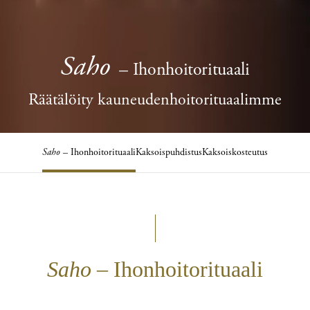
Saho
– Ihonhoitorituaali
Räätälöity kauneudenhoitorituaalimme
Saho
– Ihonhoitorituaali
Kaksoispuhdistus
Kaksoiskosteutus
Saho
– Ihonhoitorituaali