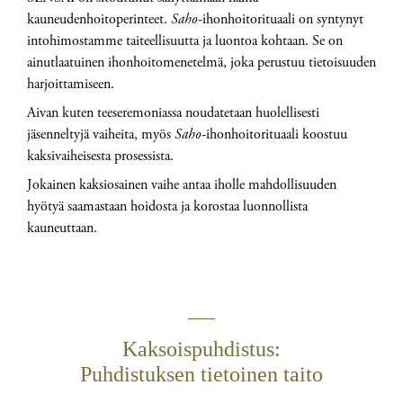
kauneudenhoitoperinteet.
Saho
-ihonhoitorituaali on syntynyt
intohimostamme taiteellisuutta ja luontoa kohtaan. Se on
ainutlaatuinen ihonhoitomenetelmä, joka perustuu tietoisuuden
harjoittamiseen.
Aivan kuten teeseremoniassa noudatetaan huolellisesti
jäsenneltyjä vaiheita, myös
Saho
-ihonhoitorituaali koostuu
kaksivaiheisesta prosessista.
Jokainen kaksiosainen vaihe antaa iholle mahdollisuuden
hyötyä saamastaan hoidosta ja korostaa luonnollista
kauneuttaan.
Kaksoispuhdistus:
Puhdistuksen tietoinen taito