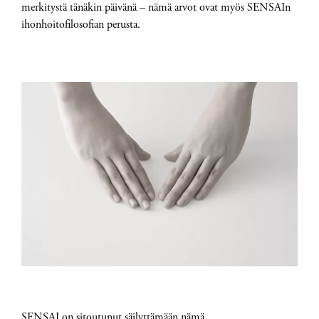
merkitystä tänäkin päivänä – nämä arvot ovat myös SENSAIn
ihonhoitofilosofian perusta.
SENSAI on sitoutunut säilyttämään nämä