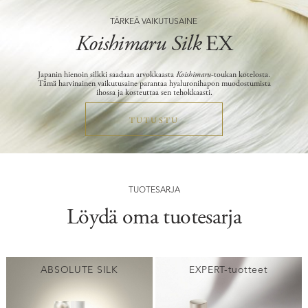
TÄRKEÄ VAIKUTUSAINE
Koishimaru Silk
EX
Japanin hienoin silkki saadaan arvokkaasta
Koishimaru
-toukan kotelosta.
Tämä harvinainen vaikutusaine parantaa hyaluronihapon muodostumista
ihossa ja kosteuttaa sen tehokkaasti.
TUTUSTU
TUOTESARJA
Löydä oma tuotesarja
ABSOLUTE SILK
EXPERT-tuotteet