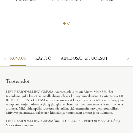
ST
L
T
KUVAUS
KÄYTTÖ
AINESOSAT & TUOKSUT
Tuotetiedot
LIFT REMODELLING CREAM -voiteen salaisuus on Micro-Mesh Uplifter -
teknologia, joka kohottaa syvällä ihossa olevaa kollageeniverkostoa. Levitettäessä LIFT
REMODELLING CREAM -voiteessa on kevyt kukkainen ja metsäinen tuoksu, jossa
on apilan, kurjenpolven ja ylang ylangin hellävaraisesti hemmottelevia ja rentouttavia
aromeja. Mitä pidempään tuotetta käytetään, sitä enemmän kasvojen luonnolliset
ääriviivat palautuvat, paljastaen kiinteän ja nuorekkaan ilmeen joka kulmasta.
LIFT REMODELLING CREAM kuuluu CELLULAR PERFORMANCE Lifting
Series -tuotesarjaan.