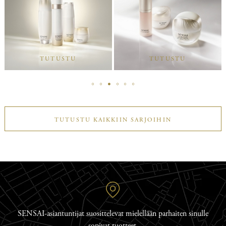
TUTUSTU
TUTUSTU
TUTUSTU KAIKKIIN SARJOIHIN
SENSAI-asiantuntijat suosittelevat mielellään parhaiten sinulle
sopivat tuotteet.