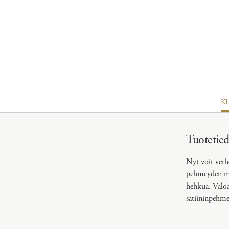
NATU
CO
K
Tuotetie
Nyt voit verh
pehmeyden myö
hehkua. Valoa 
satiininpehme