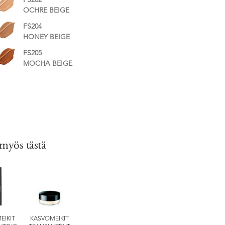
FS202
OCHRE BEIGE
FS204
HONEY BEIGE
FS205
MOCHA BEIGE
 myös tästä
EIKIT
KASVOMEIKIT
SILKY BRONZE
SILKY PURIFYING
SILKY PURIFY