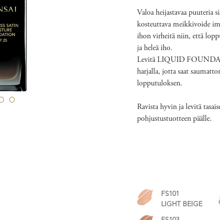
Valoa heijastavaa puuteria s
kosteuttava meikkivoide im
ihon virheitä niin, että lo
ja heleä iho.
Levitä LIQUID FOUND
harjalla, jotta saat saumatt
lopputuloksen.
Ravista hyvin ja levitä t
pohjustustuotteen päälle.
FS101
LIGHT BEIGE