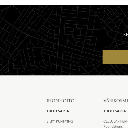
SE
IHONHOITO
VÄRIKOSME
TUOTESARJA
TUOTESARJA
SILKY PURIFYING
CELLULAR PE
Foundations