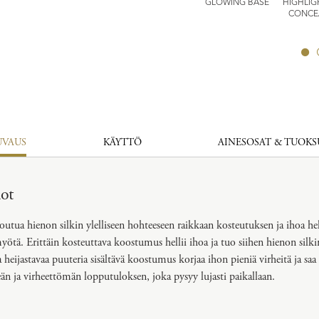
RAL VEIL
CLEANSING OIL
CREAMY SOAP
GLOWING BASE
HIGHLIG
MPACT
CONCE
UVAUS
KÄYTTÖ
AINESOSAT & TUOKS
dot
outua hienon silkin ylelliseen hohteeseen raikkaan kosteutuksen ja ihoa he
tä. Erittäin kosteuttava koostumus hellii ihoa ja tuo siihen hienon silki
heijastavaa puuteria sisältävä koostumus korjaa ihon pieniä virheitä ja saa
än ja virheettömän lopputuloksen, joka pysyy lujasti paikallaan.