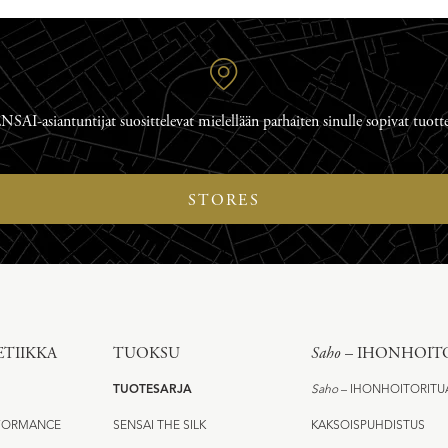
NSAI-asiantuntijat suosittelevat mielellään parhaiten sinulle sopivat tuotte
STORES
TIIKKA
TUOKSU
Saho
– IHONHOIT
TUOTESARJA
Saho
– IHONHOITORITU
RFORMANCE
SENSAI THE SILK
KAKSOISPUHDISTUS