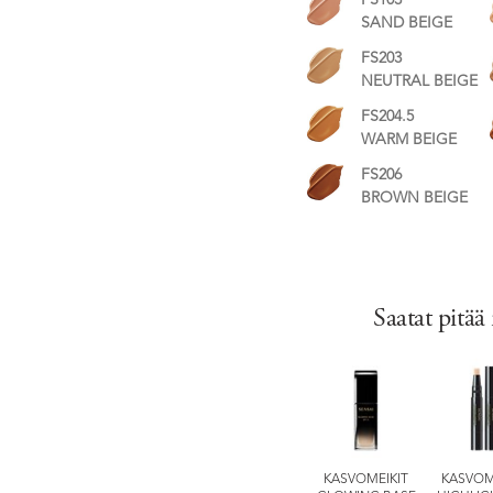
FS103
SAND BEIGE
FS203
NEUTRAL BEIGE
FS204.5
WARM BEIGE
FS206
BROWN BEIGE
Saatat pitää
Y BRONZE
SILKY PURIFYING
SILKY PURIFYING
KASVOMEIKIT
KASVOM