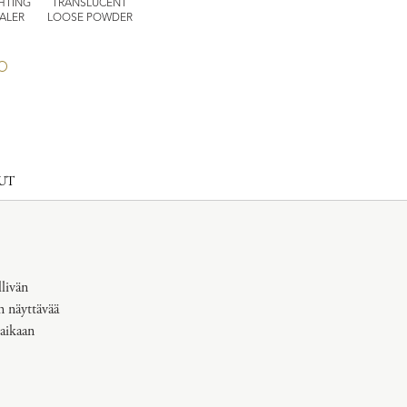
HTING
TRANSLUCENT
NATURAL VEIL
CLEANSING OIL
CREAMY SO
ALER
LOOSE POWDER
COMPACT
UT
llivän
n näyttävää
 aikaan