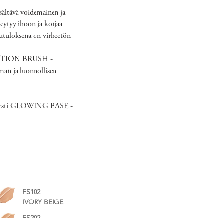
isältävä voidemainen ja
eytyy ihoon ja korjaa
pputuloksena on virheetön
ATION BRUSH -
oman ja luonnollisen
asaisesti GLOWING BASE -
FS102
IVORY BEIGE