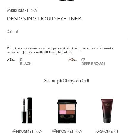
VÄRIKOSMETIIKKA
DESIGNING LIQUID EYELINER
0.6 mL
Poistettava nestemäinen eyeliner, jolla saat halutun lopputuloksen, klassisista
rohkeista rajauksista tyylikkäisiin siipirajauksiin.
01
02
BLACK
DEEP BROWN
Saatat pitää myös tästä
G
VÄRIKOSMETIIKKA
VÄRIKOSMETIIKKA
KASVOMEIKIT