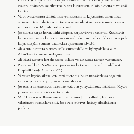
korkki tiukasti ja säilytä tuote pystyasennossa. Korkin liian pitkäaikainen
avoinna pitäminen voi aiheuttaa harjan kuivumisen, jolloin tuotetta ei voi enää
käyttää.
Varo ravistelemasta säiliötä liian voimakkaasti tai käyttämästä siihen liikaa
voimaa, kuten pudottamalla sitä, sillä se voi aiheuttaa nesteen vuotamisen ja
tahrata korkin sisäpuolen tai vaatteesi.
Jos säilytät harjaa harjan kärki ylöspäin, harjan väri voi haalistua. Kun käytät
harjaa ensimmäistä kertaa tai jos väri on haalistunut, pidä korkki kiinni ja pidä
harjaa alaspäin suunnattuna hetken ajan ennen käyttöä.
Älä altista tuotteita äärimmäiselle kuumuudelle tai kylmyydelle ja vältä
säilyttämistä suorassa auringonvalossa.
Älä käytä tuotetta lentokoneessa, sillä se voi aiheuttaa nesteen vuotamisen.
Poista meikki SENSAI-meikinpoistoaineella tai kostuttamalla huolellisesti
lämpimällä vedellä (noin 40 °C​).
Varmista käytön aikana, että tämä tuote ei aiheuta minkäänlaisia ongelmia
ihollesi, ja lopeta käyttö, jos se ei sovi ihollesi.
Jos oireita ilmenee, suosittelemme, että otat yhteyttä ihotautilääkäriin. Käytön
jatkaminen voi pahentaa näitä oireita.
Vältä kosketusta silmien kanssa. Jos tuotetta joutuu silmiin, huuhtele
välittömästi runsaalla vedellä. Jos oireet jatkuvat, käänny silmälääkärin
puoleen.