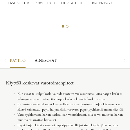
P
LASH VOLUMISER 38°C
EYE COLOUR PALETTE
BRONZING GEL
E &
KÄYTTÖ
AINESOSAT
Käyttöä koskevat varotoimenpiteet
Kun avaat tai suljet korkkia, pidä tuotetta vaakasuorassa, jotta harjan kärki ei
vahingoitu, ja varmista, että harjan kärki ei kosketa korkin sivuja.
Jos kosteusvoide tai muut kosmetiikkatuotteet joutuvat harjan kärkeen ja sen
käyttö vaikeutuu, pyyhi harjan kärki varovasti paperipyyhkeellä ennen käyttöä.
Varo pyyhkimästä harjan kärkeä liian voimakkaasti, sillä se voi muuttaa harjan
muotoa tai irrottaa harjakset.
Pyyhi harjan kärki varovasti paperipyyhkeellä jokaisen käytön jälkeen, sulje