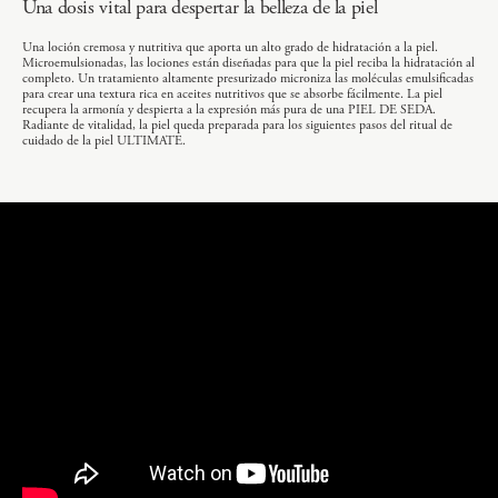
Una dosis vital para despertar la belleza de la piel
Una loción cremosa y nutritiva que aporta un alto grado de hidratación a la piel.
Microemulsionadas, las lociones están diseñadas para que la piel reciba la hidratación al
completo. Un tratamiento altamente presurizado microniza las moléculas emulsificadas
para crear una textura rica en aceites nutritivos que se absorbe fácilmente. La piel
recupera la armonía y despierta a la expresión más pura de una PIEL DE SEDA.
Radiante de vitalidad, la piel queda preparada para los siguientes pasos del ritual de
cuidado de la piel ULTIMATE.