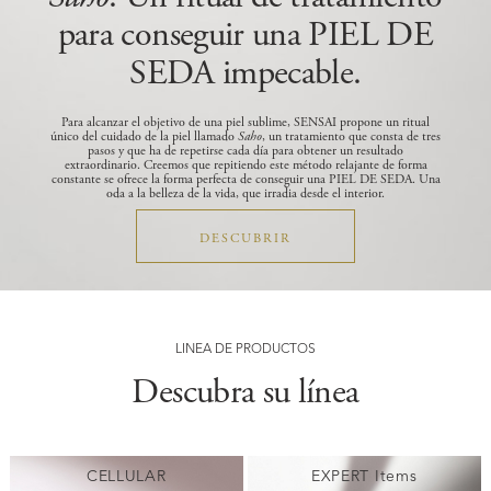
para conseguir una PIEL DE
SEDA impecable.
Para alcanzar el objetivo de una piel sublime, SENSAI propone un ritual
único del cuidado de la piel llamado
Saho
, un tratamiento que consta de tres
pasos y que ha de repetirse cada día para obtener un resultado
extraordinario.
Creemos que repitiendo este método relajante de forma
constante se ofrece la forma perfecta de conseguir una PIEL DE SEDA. Una
oda a la belleza de la vida, que irradia desde el interior.
DESCUBRIR
LÍNEA DE PRODUCTOS
Descubra su línea
CELLULAR
EXPERT Items