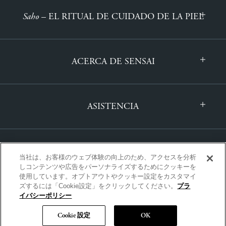
Saho
– EL RITUAL DE CUIDADO DE LA PIEL
ACERCA DE SENSAI
ASISTENCIA
当社は、お客様のウェブ体験の向上のため、アクセスを分析
しコンテンツや広告をパーソナライズするためにクッキーを
使用しています。オプトアウトやクッキー設定をカスタマイ
ズするには「Cookie設定」をクリックしてください。
プラ
INTERNACIONAL | ESPANOL
イバシーポリシー
Cookie 設定
OK
Copyright © SENSAI All Rights Reserved.
|
POLÍTICA DE PRIVACIDAD
|
TÉRMINOS Y
CONDICIONES