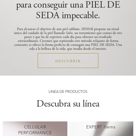
para conseguir una PIEL DE
SEDA impecable.
Para alcanzar el objetivo de una piel sublime, SENSAI propone un ritual
único del cuidado de la piel llamado
Saho
, un tratamiento que consta de tres
pasos y que ha de repetirse cada día para obtener un resultado
extraordinario.
Creemos que repitiendo este método relajante de forma
constante se ofrece la forma perfecta de conseguir una PIEL DE SEDA. Una
oda a la belleza de la vida, que irradia desde el interior.
DESCUBRIR
LÍNEA DE PRODUCTOS
Descubra su línea
CELLULAR
EXPERT Items
PERFORMANCE