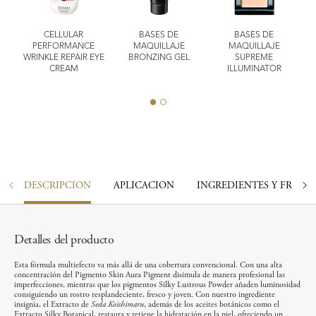
G
CELLULAR
BASES DE
BASES DE
H
PERFORMANCE
MAQUILLAJE
MAQUILLAJE
WRINKLE REPAIR EYE
BRONZING GEL
SUPREME
CREAM
ILLUMINATOR
DESCRIPCIÓN
APLICACIÓN
INGREDIENTES Y FRAGA
Detalles del producto
Esta fórmula multiefecto va más allá de una cobertura convencional. Con una alta
concentración del Pigmento Skin Aura Pigment disimula de manera profesional las
imperfecciones, mientras que los pigmentos Silky Lustrous Powder añaden luminosidad
consiguiendo un rostro resplandeciente, fresco y joven. Con nuestro ingrediente
insignia, el Extracto de
Seda Koishimaru
, además de los aceites botánicos como el
Extracto Silky Botanical, restaura y retiene la hidratación en la piel, ofreciendo un