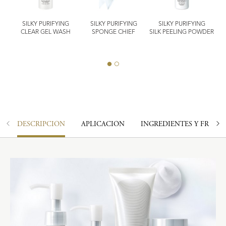
SILKY PURIFYING
SILKY PURIFYING
SILKY PURIFYING
IER
CLEAR GEL WASH
SPONGE CHIEF
SILK PEELING POWDER
DESCRIPCIÓN
APLICACIÓN
INGREDIENTES Y FRAGA