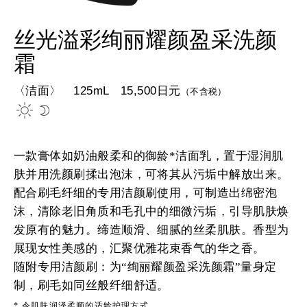
丝光溢彩绚丽耀颜盈采洗颜
霜
〈洁面〉 125mL 15,500日元
（不含税）
一款膏体如奶油般柔和的御龄*洁面乳，置于湿润肌
肤并用洗颜刷揉出泡沫，可将其从污垢中解放出来。
配合刷毛纤细的专用洁颜刷使用，可制造出绵密泡
沫，清除老旧角质和毛孔中的细微污垢，引导肌肤焕
发原有的魅力。缔造顺滑、细腻的丝柔肌肤。香型为
展现女性美感的，汇聚优雅花束香气的华之香。
随附专用洁颜刷：为“绚丽耀颜盈采洗颜霜”量身定
制，刷毛如同丝般纤细舒适。
*
令肌肤润泽柔顺的适龄护理方式。