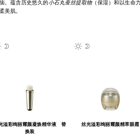
恼。蕴含历史悠久的
小石丸蚕丝提取物
（保湿）和以生命
柔美肌。
光溢彩绚丽耀颜凝焕精华液 替
丝光溢彩绚丽耀颜精萃眼霜
换装