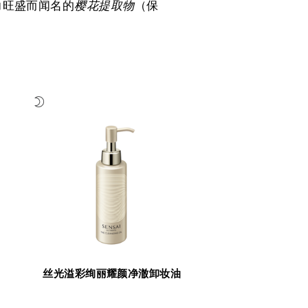
力旺盛而闻名的
樱花提取物
（保
丝光溢彩绚丽耀颜净澈卸妆油