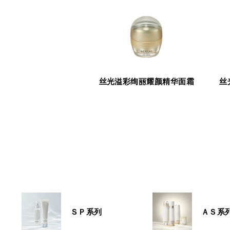
丝光溢彩绚丽耀颜精华面霜
丝
ＳＰ系列
ＡＳ系