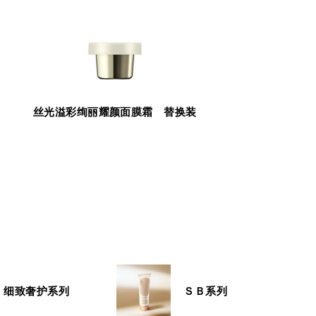
丝光溢彩绚丽耀颜面膜霜 替换装
细致奢护系列
ＳＢ系列