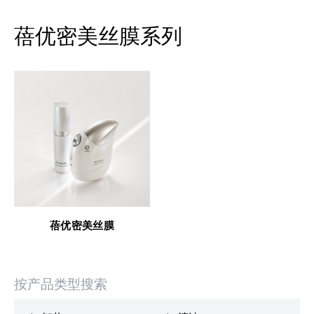
蓓优密美丝膜系列
蓓优密美丝膜
按产品类型搜索