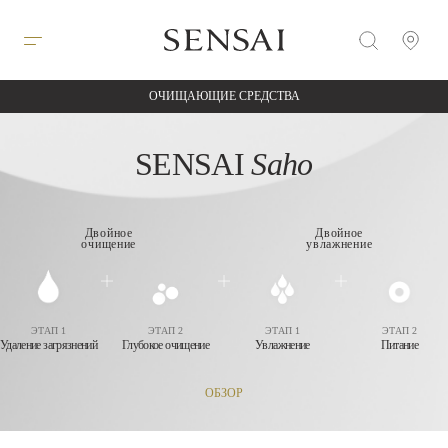
ОЧИЩАЮЩИЕ СРЕДСТВА
SENSAI
Saho
Двойное
Двойное
очищение
увлажнение
ЭТАП 1
ЭТАП 2
ЭТАП 1
ЭТАП 2
Удаление загрязнений
Глубокое очищение
Увлажнение
Питание
ОБЗОР