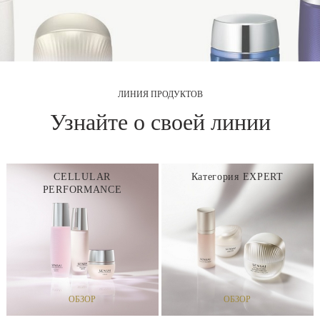
ЛИНИЯ ПРОДУКТОВ
Узнайте о своей линии
LAR
Категория EXPERT
SILKY BRO
ANCE
Р
ОБЗОР
ОБЗОР