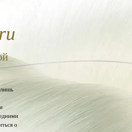
ru
ой
 лишь
и
ледними
ться о