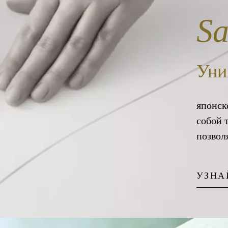
S
Уни
японск
собой 
позвол
УЗНА