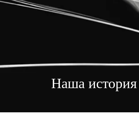
B
Наша история
C
E
O
S