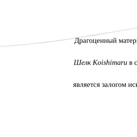
E
N
S
Драгоценный матер
A
Шелк Koishimaru
в 
I
является залогом и