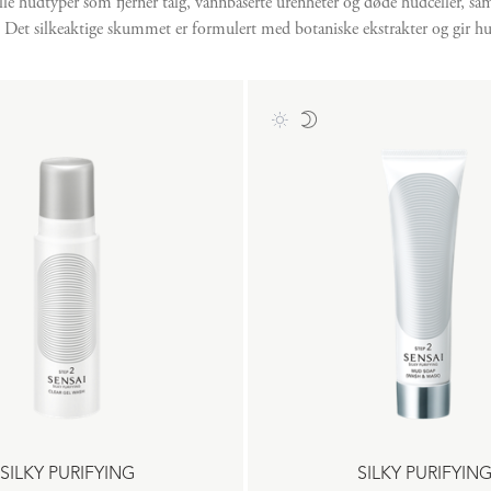
alle hudtyper som fjerner talg, vannbaserte urenheter og døde hudceller, sa
 Det silkeaktige skummet er formulert med botaniske ekstrakter og gir hu
SILKY PURIFYING
SILKY PURIFYIN