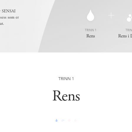
har SENSAI
osess som er
at.
TRINN 1
TRI
Rens
Rens i
TRINN 1
Rens