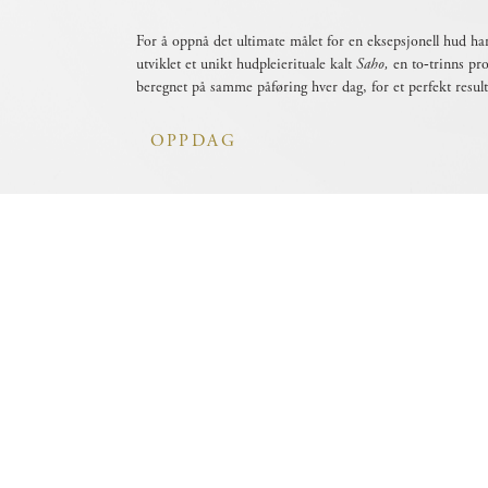
For å oppnå det ultimate målet for en eksepsjonell hud 
utviklet et unikt hudpleierituale kalt
Saho,
en to‑trinns pr
beregnet på samme påføring hver dag, for et perfekt result
OPPDAG