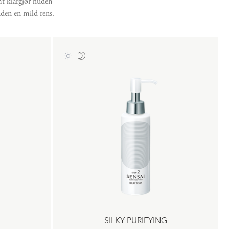
mt klargjør huden
den en mild rens.
G
SILKY PURIFYING