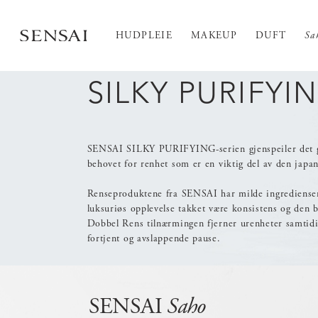
HUDPLEIE
MAKEUP
DUFT
Sa
SILKY PURIFYI
SENSAI SILKY PURIFYING-serien gjenspeiler det 
behovet for renhet som er en viktig del av den japa
Renseproduktene fra SENSAI har milde ingredienser
luksuriøs opplevelse takket være konsistens og den 
Dobbel Rens tilnærmingen fjerner urenheter samtid
fortjent og avslappende pause.
SENSAI
Saho