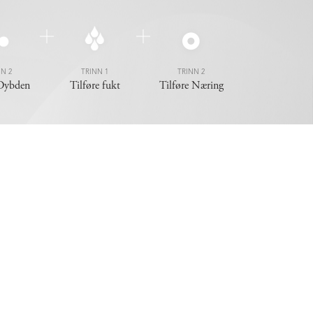
NN 2
TRINN 1
TRINN 2
 Dybden
Tilføre fukt
Tilføre Næring