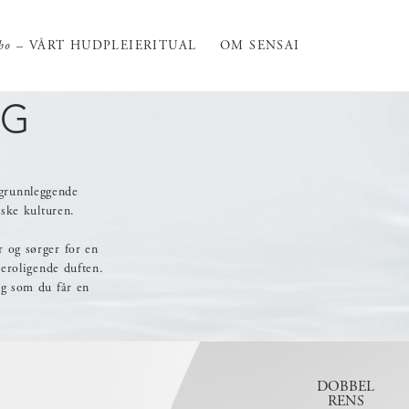
ho
– VÅRT HUDPLEIERITUAL
OM SENSAI
NG
grunnleggende
nske kulturen.
 og sørger for en
beroligende duften.
ig som du får en
DOBBEL
RENS