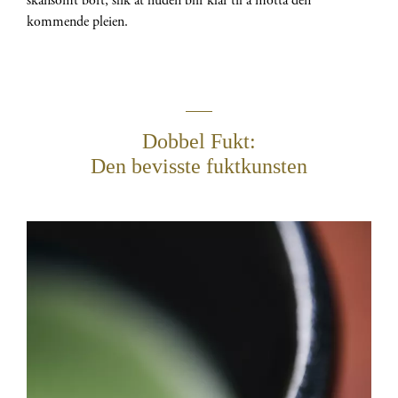
skånsomt bort, slik at huden blir klar til å motta den
kommende pleien.
Dobbel Fukt:
Den bevisste fuktkunsten