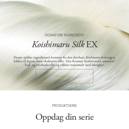
SIGNATURE INGREDIENT
Koishimaru Silk
EX
Denne sjeldne ingrediensen kommer fra den dyrebare
Koishimaru
-kokongen,
kilden til Japans mest eksklusive silke. Den fremmer hyaluronsyre syntesen i
hud- og overhudsceller og tilfører maksimalt med fuktighet.
OPPDAG
PRODUKTSERIE
Oppdag din serie