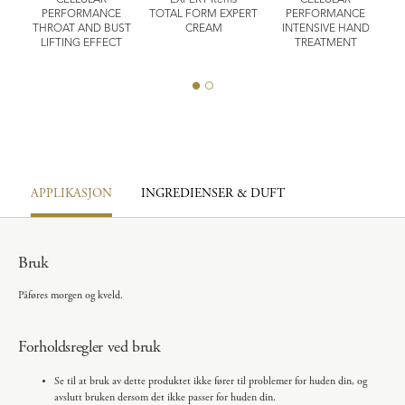
CELLULAR
EXPERT Items
CELLULAR
ENT
PERFORMANCE
TOTAL FORM EXPERT
PERFORMANCE
CO
THROAT AND BUST
CREAM
INTENSIVE HAND
LIFTING EFFECT
TREATMENT
APPLIKASJON
INGREDIENSER & DUFT
Bruk
Påføres morgen og kveld.
Forholdsregler ved bruk
Se til at bruk av dette produktet ikke fører til problemer for huden din, og
avslutt bruken dersom det ikke passer for huden din.