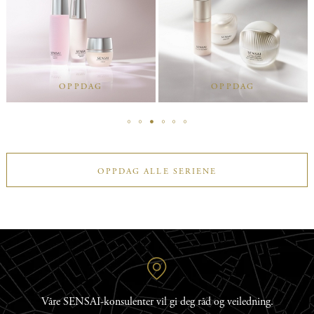
OPPDAG
OPPDAG
OPPDAG ALLE SERIENE
Våre SENSAI-konsulenter vil gi deg råd og veiledning.