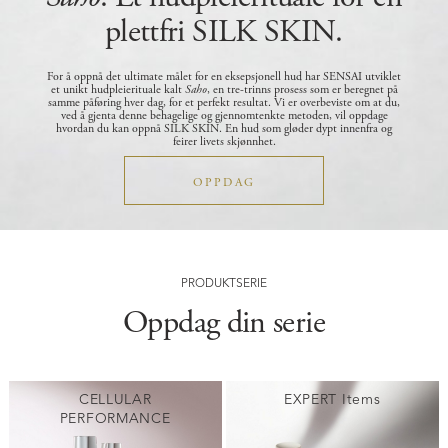
plettfri SILK SKIN.
For å oppnå det ultimate målet for en eksepsjonell hud har SENSAI utviklet
et unikt hudpleierituale kalt
Saho
, en tre-trinns prosess som er beregnet på
samme påføring hver dag, for et perfekt resultat.
Vi er overbeviste om at du,
ved å gjenta denne behagelige og gjennomtenkte metoden, vil oppdage
hvordan du kan oppnå SILK SKIN. En hud som gløder dypt innenfra og
feirer livets skjønnhet.
OPPDAG
PRODUKTSERIE
Oppdag din serie
CELLULAR
EXPERT Items
PERFORMANCE