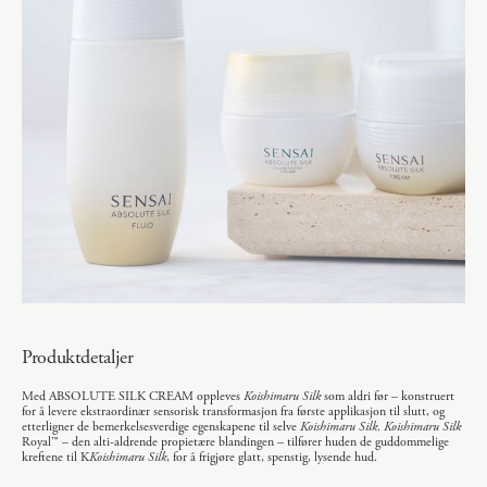
Produktdetaljer
Med ABSOLUTE SILK CREAM oppleves
Koishimaru Silk
som aldri før – konstruert
for å levere ekstraordinær sensorisk transformasjon fra første applikasjon til slutt, og
etterligner de bemerkelsesverdige egenskapene til selve
Koishimaru Silk
.
Koishimaru Silk
Royal™ – den alti-aldrende propietære blandingen – tilfører huden de guddommelige
kreftene til K
Koishimaru Silk
, for å frigjøre glatt, spenstig, lysende hud.