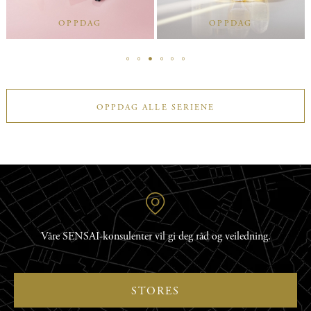
OPPDAG
OPPDAG
OPPDAG ALLE SERIENE
Våre SENSAI-konsulenter vil gi deg råd og veiledning.
STORES