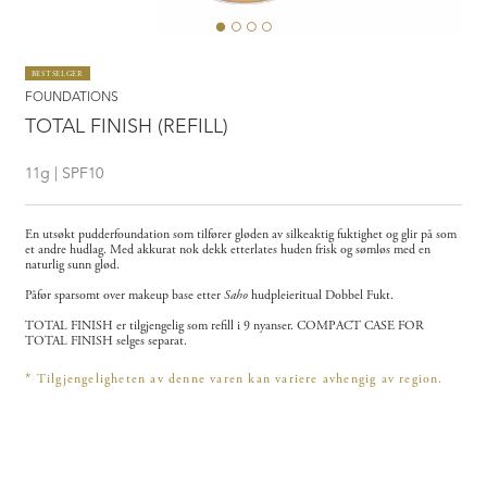
BESTSELGER
FOUNDATIONS
TOTAL FINISH (REFILL)
11g | SPF10
En utsøkt pudderfoundation som tilfører gløden av silkeaktig fuktighet og glir på som
et andre hudlag. Med akkurat nok dekk etterlates huden frisk og sømløs med en
naturlig sunn glød.
Påfør sparsomt over makeup base etter
Saho
hudpleieritual Dobbel Fukt.
TOTAL FINISH er tilgjengelig som refill i 9 nyanser. COMPACT CASE FOR
TOTAL FINISH selges separat.
Tilgjengeligheten av denne varen kan variere avhengig av region.
*