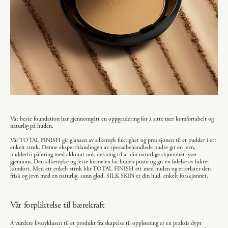
Vår beste foundation har gjennomgått en oppgradering for å sitte mer komfortabelt og
naturlig på huden.
Vår TOTAL FINISH gir glansen av silkemyk fuktighet og presisjonen til et pudder i ett
enkelt strøk. Denne ekspertblandingen av spesialbehandlede pudre gir en jevn,
pudderfri påføring med akkurat nok dekning til at din naturlige skjønnhet lyser
gjennom. Den silkemyke og lette formelen lar huden puste og gir en følelse av fuktet
komfort. Med ett enkelt strøk blir TOTAL FINISH ett med huden og etterlater den
frisk og jevn med en naturlig, sunn glød. SILK SKIN er din hud, enkelt forskjønnet.
Vår forpliktelse til bærekraft
Å vurdere livssyklusen til et produkt fra skapelse til oppløsning er en praksis dypt