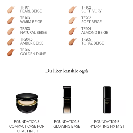
TF101
TF102
PEARL BEIGE
SOFT IVORY
TF103
TF202
WARM BEIGE
SOFT BEIGE
TF203
TF204
NATURAL BEIGE
ALMOND BEIGE
TF204.5
TF205
AMBER BEIGE
TOPAZ BEIGE
TF206
GOLDEN DUNE
Du liker kanskje også
FOUNDATIONS
FOUNDATIONS
FOUNDATIONS
8°C
COMPACT CASE FOR
GLOWING BASE
HYDRATING FIX MIST
TOTAL FINISH