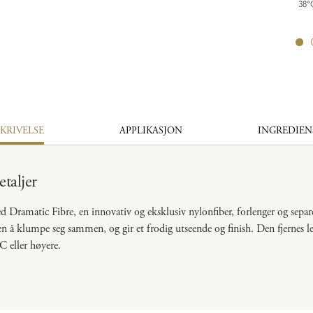
EYE & LIP
38°
SKRIVELSE
APPLIKASJON
INGREDIEN
taljer
 Dramatic Fibre, en innovativ og eksklusiv nylonfiber, forlenger og separ
en å klumpe seg sammen, og gir et frodig utseende og finish. Den fjernes 
​ eller høyere.