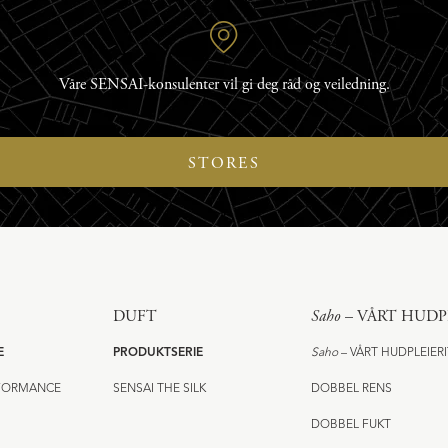
Våre SENSAI-konsulenter vil gi deg råd og veiledning.
STORES
DUFT
Saho
– VÅRT HUDP
E
PRODUKTSERIE
Saho
– VÅRT HUDPLEIER
RFORMANCE
SENSAI THE SILK
DOBBEL RENS
DOBBEL FUKT