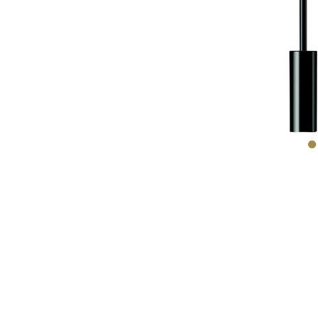
CO
L
EYELI