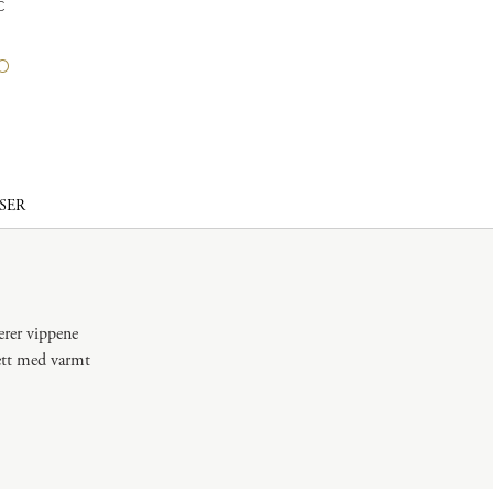
C
EYE & LIP
SER
erer vippene
lett med varmt