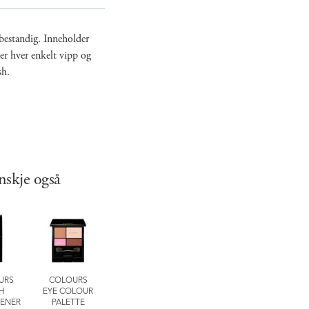
bestandig. Inneholder
er hver enkelt vipp og
sh.
nskje også
URS
COLOURS
COLOURS
FOUNDATIONS
SILKY PURIFY
H
EYE COLOUR
LASTING
HYDRATING FIX
GENTLE MAK
ENER
PALETTE
EYELINER PENCIL
MIST
REMOVER F