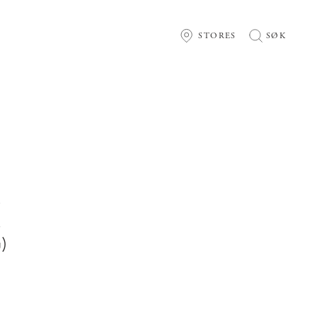
STORES
SØK
C
&
)