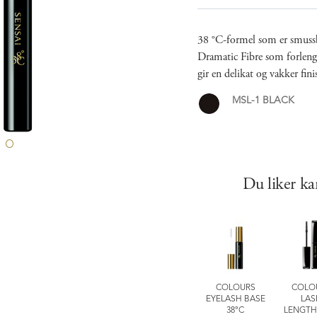
38 °C​-formel som er smuss
Dramatic Fibre som forleng
gir en delikat og vakker fini
MSL-1 BLACK
Du liker ka
LOURS
FOUNDATIONS
SILKY PURIFYING
COLOURS
COLO
ASTING
HYDRATING FIX
GENTLE MAKE-UP
EYELASH BASE
LAS
NER PENCIL
MIST
REMOVER FOR
38°C
LENGTH