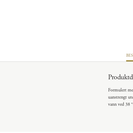
BE
Produktde
Formulert med
uanstrengt ut
vann ved 38 °C