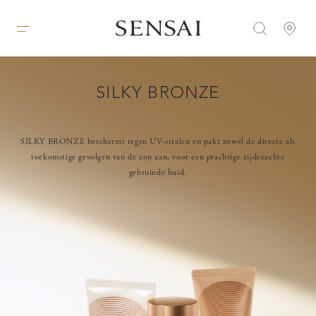
SILKY BRONZE
SILKY BRONZE beschermt tegen UV-stralen en pakt zowel de directe als
toekomstige gevolgen van de zon aan, voor een prachtige zijdezachte
gebruinde huid.