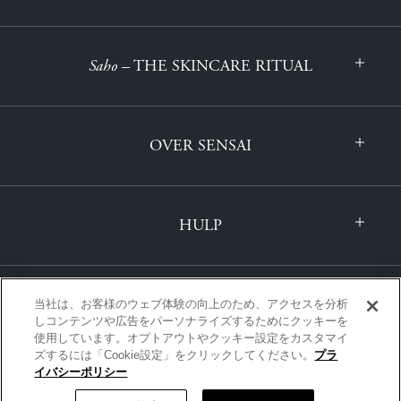
Saho
– THE SKINCARE RITUAL
OVER SENSAI
HULP
当社は、お客様のウェブ体験の向上のため、アクセスを分析
しコンテンツや広告をパーソナライズするためにクッキーを
使用しています。オプトアウトやクッキー設定をカスタマイ
ズするには「Cookie設定」をクリックしてください。
プラ
INTERNATIONAAL | NEDERLANDS
イバシーポリシー