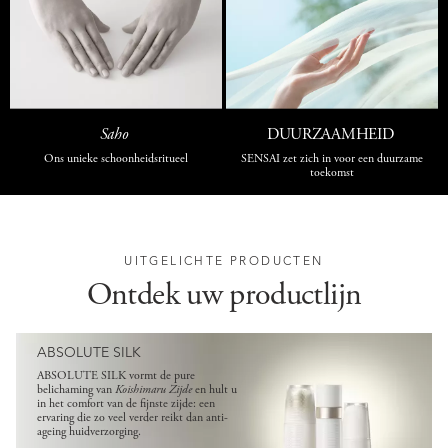
Saho
DUURZAAMHEID
Ons unieke schoonheidsritueel
SENSAI zet zich in voor een duurzame
toekomst
UITGELICHTE PRODUCTEN
Ontdek uw productlijn
ABSOLUTE SILK
ABSOLUTE SILK vormt de pure
belichaming van
Koishimaru Zijde
en hult u
in het comfort van de fijnste zijde: een
ervaring die zo veel verder reikt dan anti-
ageing huidverzorging.