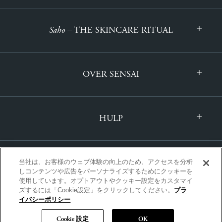
Saho
– THE SKINCARE RITUAL
OVER SENSAI
HULP
当社は、お客様のウェブ体験の向上のため、アクセスを分析
しコンテンツや広告をパーソナライズするためにクッキーを
使用しています。オプトアウトやクッキー設定をカスタマイ
ズするには「Cookie設定」をクリックしてください。
プラ
INTERNATIONAAL | NEDERLANDS
イバシーポリシー
Cookie 設定
OK