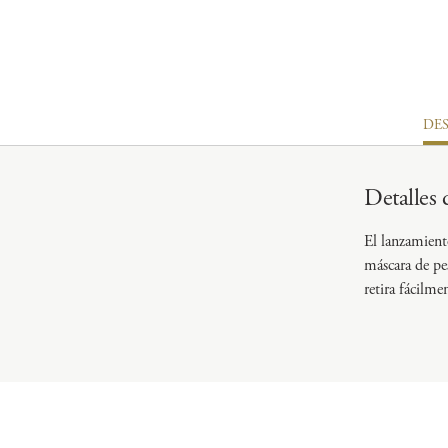
DE
Detalles 
El lanzamien
máscara de pe
retira fácilme