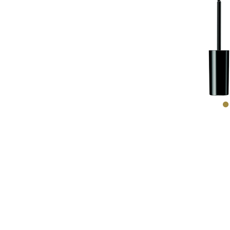
CO
L
EYELI