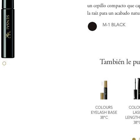
un cepillo compacto que ca
la raíz para un acabado natur
M-1 BLACK
También le pu
LOURS
SILKY PURIFYING
SILKY PURIFYING
COLOURS
COLO
ASTING
SPONGE CHIEF
GENTLE MAKE-UP
EYELASH BASE
LAS
NER PENCIL
REMOVER FOR
38°C
LENGTH
EYE & LIP
38°