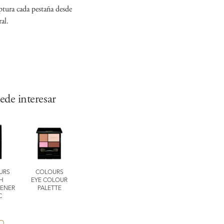
ptura cada pestaña desde
al.
ede interesar
URS
COLOURS
COLOURS
SILKY PURIFYING
SILKY PURIFY
H
EYE COLOUR
LASTING
SPONGE CHIEF
GENTLE MAK
ENER
PALETTE
EYELINER PENCIL
REMOVER F
C
EYE & LIP