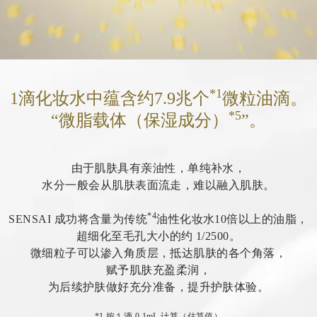
*1
1滴化妆水中蕴含约7.9兆个
微粒油滴。
*5
“微脂载体（保湿成分）
”。
由于肌肤具有亲油性，单纯补水，
水分一般会从肌肤表面流走，难以融入肌肤。
*4
SENSAI 成功将含量为传统
油性化妆水10倍以上的油脂，
超细化至毛孔大小的约 1/2500。
微细粒子可以渗入角质层，抵达肌肤的各个角落，
赋予肌肤充盈柔润，
为后续护肤做好充分准备，提升护肤体验。
*1 按１滴 0.1mL 计算（估算值）