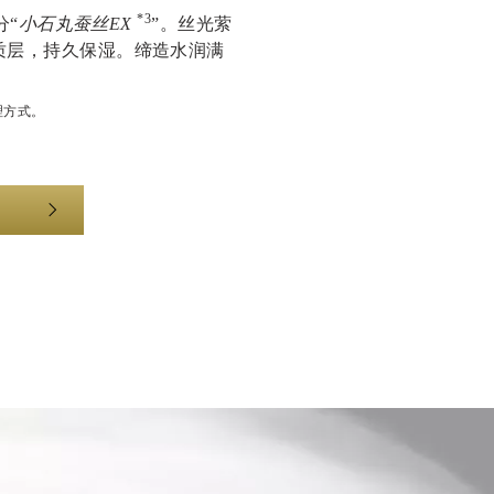
*3
分“
小石丸蚕丝EX
”。丝光萦
质层，持久保湿。缔造水润满
。
理方式。