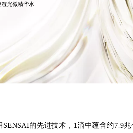
璨澄光微精华水
用SENSAI的先进技术，
1滴中蕴含约7.9兆