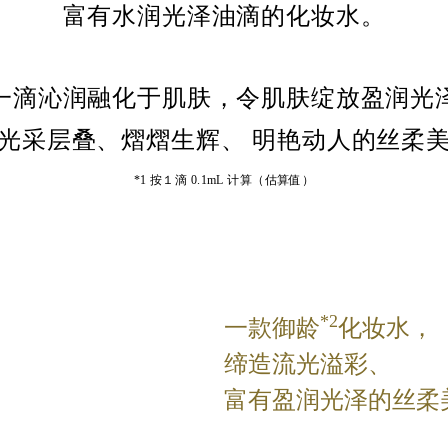
富有水润光泽油滴的化妆水。
一滴沁润融化于肌肤，
令肌肤绽放盈润光
光采层叠、熠熠生辉、
明艳动人的丝柔
*1 按１滴 0.1mL 计算（估算值）
*2
一款御龄
化妆水，
缔造流光溢彩、
富有盈润光泽的丝柔