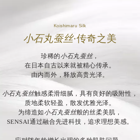
Koishimaru Silk
小石丸蚕丝
·传奇之美
珍稀的
小石丸蚕丝
，
在日本自古以来就被精心传承。
由内而外，释放高贵光泽。
小石丸蚕丝
触感柔滑细腻，具有良好的吸附性，
质地柔软轻盈，散发优雅光泽。
为缔造如
小石丸蚕丝
般的丝柔美肌，
SENSAI通过融合先进科技，追求理想美感。