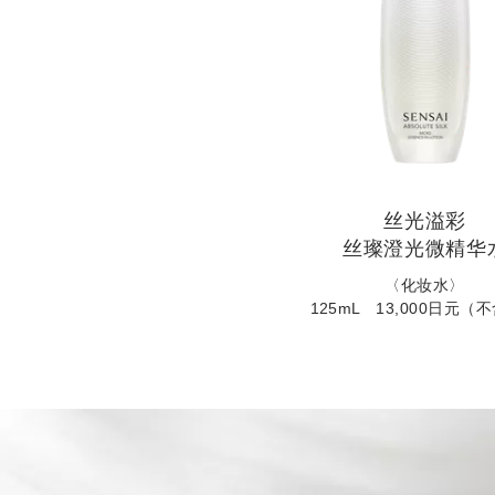
丝光溢彩
丝璨澄光微精华
〈化妆水〉
125mL 13,000日元（