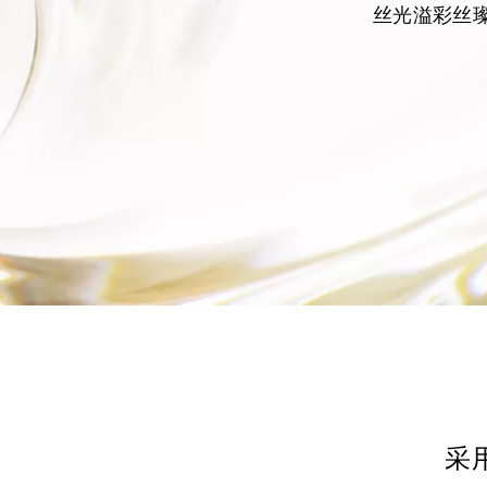
丝光溢彩丝
采