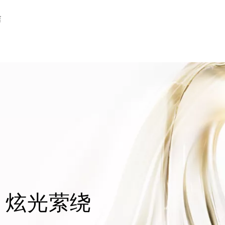
店
 炫光萦绕