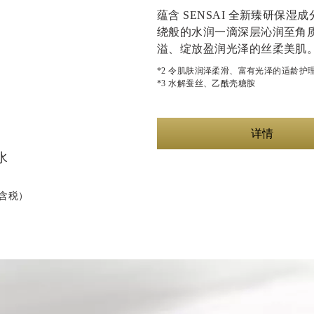
蕴含 SENSAI 全新臻研保湿成
绕般的水润一滴深层沁润至角
溢、绽放盈润光泽的丝柔美肌
*2 令肌肤润泽柔滑、富有光泽的适龄护
*3 水解蚕丝、乙酰壳糖胺
详情
水
不含税）