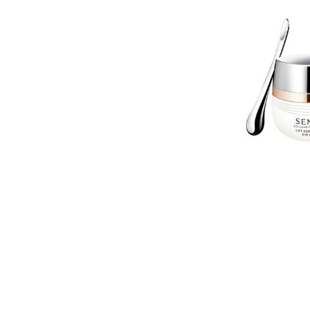
ABSO
MICR
TR