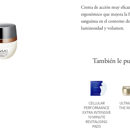
Crema de acción muy efica
ergonómico que mejora la fi
sanguínea en el contorno de
luminosidad y volumen.
También le pu
LUTE SILK
EXPERT Items
EXPERT Items
CELLULAR
ULTIM
O MOUSSE
COMFORTING
TOTAL LIP
PERFORMANCE
THE M
EATMENT
BARRIER MASK
TREATMENT
EXTRA INTENSIVE
10 MINUTE
REVITALISING
PADS