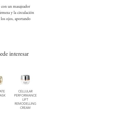
z con un masajeador
rmeza y la circulación
 los ojos, aportando
ede interesar
ATE
CELLULAR
ABSOLUTE SILK
EXPERT Items
EXPERT Ite
ASK
PERFORMANCE
MICRO MOUSSE
COMFORTING
TOTAL LIP
LIFT
TREATMENT
BARRIER MASK
TREATMEN
REMODELLING
CREAM