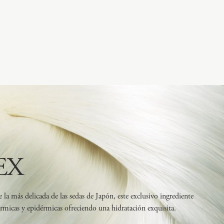
EX
e la más delicada de las sedas de Japón, este exclusivo ingrediente
 dérmicas y epidérmicas ofreciendo una hidratación exquisita.