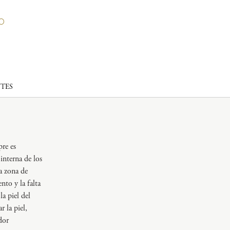
TES
pre es
 interna de los
la zona de
nto y la falta
a piel del
la piel,
dor