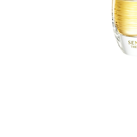
CE
PERF
INTEN
TR