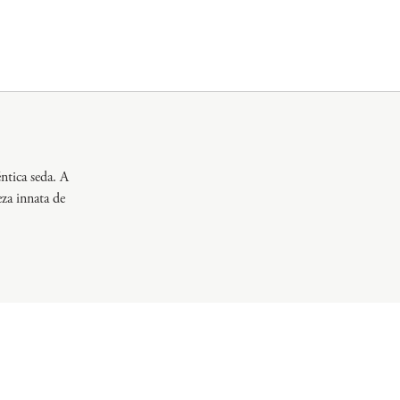
éntica seda. A
eza innata de