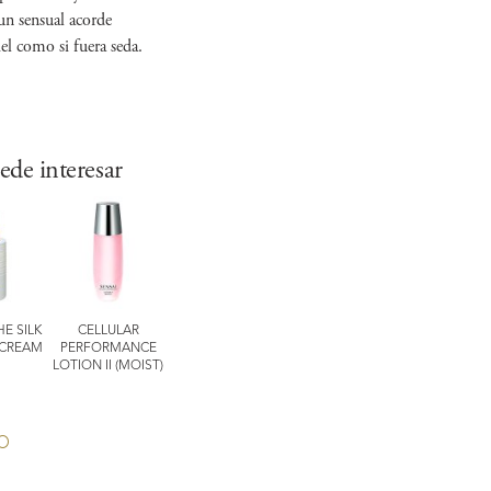
un sensual acorde
el como si fuera seda.
ede interesar
HE SILK
CELLULAR
CELLULAR
EXPERT Items
ULTIMATE
CREAM
PERFORMANCE
PERFORMANCE
TOTAL LIP
THE CREA
LOTION II (MOIST)
INTENSIVE HAND
TREATMENT
TREATMENT