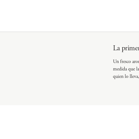
La primer
Un fresco arom
medida que la 
quien lo lleva