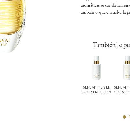
aromáticas se combinan en 
ambarino que envuelve la pi
También le pu
LLULAR
EXPERT Items
ULTIMATE
SENSAI THE SILK
SENSAI T
ORMANCE
TOTAL LIP
THE CREAM
BODY EMULSION
SHOWER 
SIVE HAND
TREATMENT
EATMENT